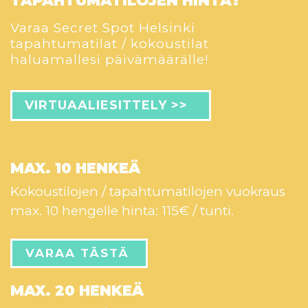
TAPAHTUMATILOJEN
HINTA?
Varaa Secret Spot Helsinki
tapahtumatilat / kokoustilat
haluamallesi päivämäärälle!
VIRTUAALIESITTELY >>
MAX. 10 HENKEÄ
Kokoustilojen / tapahtumatilojen vuokraus
max. 10 hengelle hinta: 115€ / tunti.
VARAA TÄSTÄ
MAX. 20 HENKEÄ