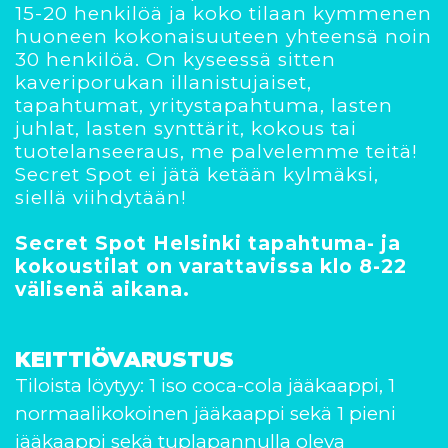
15-20 henkilöä ja koko tilaan kymmenen
huoneen kokonaisuuteen yhteensä noin
30 henkilöä. On kyseessä sitten
kaveriporukan illanistujaiset,
tapahtumat, yritystapahtuma, lasten
juhlat, lasten synttärit, kokous tai
tuotelanseeraus, me palvelemme teitä!
Secret Spot ei jätä ketään kylmäksi,
siellä viihdytään!
Secret Spot Helsinki tapahtuma- ja
kokoustilat on varattavissa klo 8-22
välisenä aikana.
KEITTIÖVARUSTUS
Tiloista löytyy: 1 iso coca-cola jääkaappi, 1
normaalikokoinen jääkaappi sekä 1 pieni
jääkaappi sekä tuplapannulla oleva