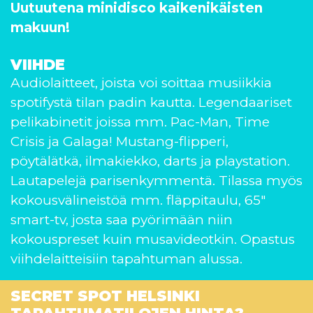
Uutuutena minidisco kaikenikäisten
makuun!
VIIHDE
Audiolaitteet, joista voi soittaa musiikkia
spotifystä tilan padin kautta. Legendaariset
pelikabinetit joissa mm. Pac-Man, Time
Crisis ja Galaga! Mustang-flipperi,
pöytälätkä, ilmakiekko, darts ja playstation.
Lautapelejä parisenkymmentä. Tilassa myös
kokousvälineistöä mm. fläppitaulu, 65″
smart-tv, josta saa pyörimään niin
kokouspreset kuin musavideotkin. Opastus
viihdelaitteisiin tapahtuman alussa.
SECRET SPOT HELSINKI