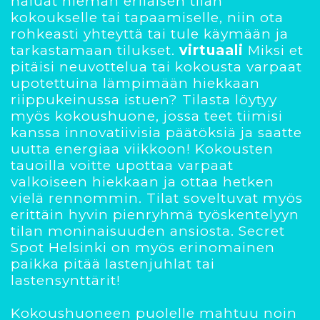
haluat hieman erilaisen tilan
kokoukselle tai tapaamiselle, niin ota
rohkeasti yhteyttä tai tule käymään ja
tarkastamaan tilukset.
virtuaali
Miksi et
pitäisi neuvottelua tai kokousta varpaat
upotettuina lämpimään hiekkaan
riippukeinussa istuen? Tilasta löytyy
myös kokoushuone, jossa teet tiimisi
kanssa innovatiivisia päätöksiä ja saatte
uutta energiaa viikkoon! Kokousten
tauoilla voitte upottaa varpaat
valkoiseen hiekkaan ja ottaa hetken
vielä rennommin. Tilat soveltuvat myös
erittäin hyvin pienryhmä työskentelyyn
tilan moninaisuuden ansiosta. Secret
Spot Helsinki on myös erinomainen
paikka pitää lastenjuhlat tai
lastensynttärit!
Kokoushuoneen puolelle mahtuu noin